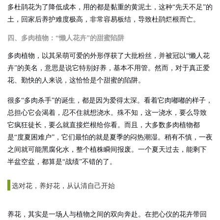
多杜鹃花为了降低成本，用的都是黏重的黄泥土，这种“先天不足”的
土，回家后养护难度极高，非常容易板结，导致杜鹃烂根而亡。
四、多肉植物：“懒人花卉”的甜蜜陷阱
多肉植物，以其呆萌可爱的外形俘获了大批粉丝，并被冠以“懒人花
卉”的美名，意思是说它特别好养，基本不用管。然而，对于真正爱
花、勤快的人来说，这恰恰是个甜蜜的陷阱。
很多“多肉杀手”的诞生，都是因为爱得太深。看着它肉嘟嘟的样子，
总担心它会渴着，忍不住就想浇水。殊不知，这一浇水，要么导致
它疯狂徒长，要么就直接烂根给你看。而且，大多数多肉植物都
是“度夏困难户”，它们最怕的就是夏季的闷热潮湿。稍有不慎，一夜
之间就可能黑腐化水，整个植株瞬间报废。一个夏天过去，能剩下
半盆空盆，都算是“战绩”不错的了。
选对花，养好花，从认清自己开始
养花，其实是一场人与植物之间的双向奔赴。在把心仪的花卉带回