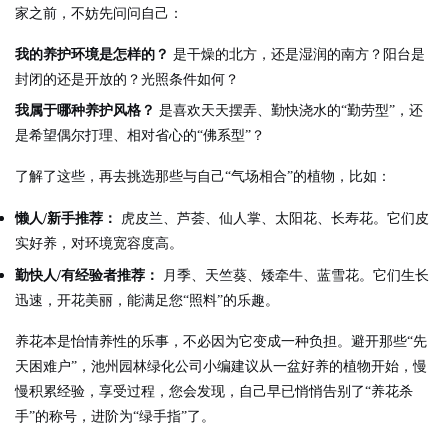
家之前，不妨先问问自己：
我的养护环境是怎样的？
是干燥的北方，还是湿润的南方？阳台是
封闭的还是开放的？光照条件如何？
我属于哪种养护风格？
是喜欢天天摆弄、勤快浇水的“勤劳型”，还
是希望偶尔打理、相对省心的“佛系型”？
了解了这些，再去挑选那些与自己“气场相合”的植物，比如：
懒人/新手推荐：
虎皮兰、芦荟、仙人掌、太阳花、长寿花。它们皮
实好养，对环境宽容度高。
勤快人/有经验者推荐：
月季、天竺葵、矮牵牛、蓝雪花。它们生长
迅速，开花美丽，能满足您“照料”的乐趣。
养花本是怡情养性的乐事，不必因为它变成一种负担。避开那些“先
天困难户”，
池州园林绿化公司小编建议
从一盆好养的植物开始，慢
慢积累经验，享受过程，您会发现，自己早已悄悄告别了“养花杀
手”的称号，进阶为“绿手指”了。