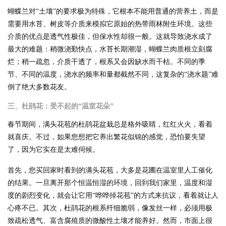
蝴蝶兰对“土壤”的要求极为特殊，它根本不能用普通的营养土，而是
需要用水苔、树皮等介质来模拟它原始的热带雨林附生环境。这些
介质的优点是透气性极佳，但保水性却很一般。这就导致浇水成了
最大的难题：稍微浇勤快点，水苔长期潮湿，蝴蝶兰肉质根立刻腐
烂；稍一疏忽，介质干透了，根系又会因缺水而干枯。不同的季
节、不同的温度，浇水的频率和量都截然不同，这复杂的“浇水题”难
倒了绝大多数花友。
三、杜鹃花：受不起的“温室花朵”
春节期间，满头花苞的杜鹃花盆栽总是格外吸睛，红红火火，看着
就喜庆。不过，如果您想把它养出繁花似锦的感觉，恐怕要失望
了，因为它实在是太难伺候。
首先，您买回家时看到的满头花苞，大多是花圃在温室里人工催化
的结果。一旦离开那个恒温恒湿的环境，回到我们家里，温度和湿
度的剧烈变化，就会让它用“哗哗掉花苞”的方式来抗议，看着就让人
心疼不已。其次，杜鹃花的根系纤细脆弱，像发丝一样，必须用极
致疏松透气、富含腐殖质的微酸性土壤才能养好。然而，市面上很