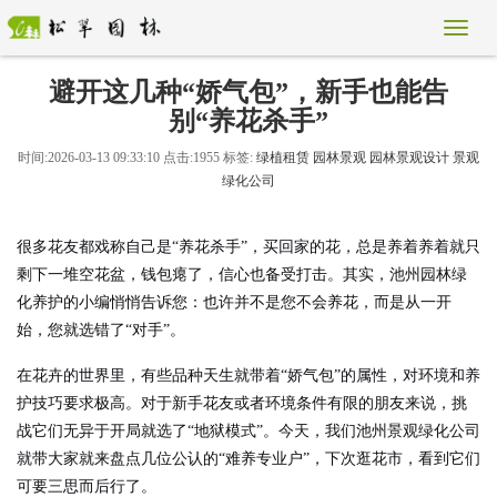
避开这几种“娇气包”，新手也能告
别“养花杀手”
时间:2026-03-13 09:33:10 点击:1955 标签:
绿植租赁
园林景观
园林景观设计
景观
绿化公司
很多花友都戏称自己是“养花杀手”，买回家的花，总是养着养着就只
剩下一堆空花盆，钱包瘪了，信心也备受打击。其实，
池州园林绿
化养护
的小编悄悄告诉您：也许并不是您不会养花，而是从一开
始，您就选错了“对手”。
在花卉的世界里，有些品种天生就带着“娇气包”的属性，对环境和养
护技巧要求极高。对于新手花友或者环境条件有限的朋友来说，挑
战它们无异于开局就选了“地狱模式”。今天，我们
池州景观绿化公司
就带大家
就来盘点几位公认的“难养专业户”，下次逛花市，看到它们
可要三思而后行了。