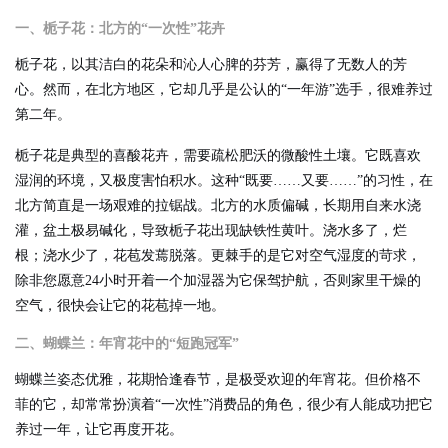
一、栀子花：北方的“一次性”花卉
栀子花，以其洁白的花朵和沁人心脾的芬芳，赢得了无数人的芳
心。然而，在北方地区，它却几乎是公认的“一年游”选手，很难养过
第二年。
栀子花是典型的喜酸花卉，需要疏松肥沃的微酸性土壤。它既喜欢
湿润的环境，又极度害怕积水。这种“既要……又要……”的习性，在
北方简直是一场艰难的拉锯战。北方的水质偏碱，长期用自来水浇
灌，盆土极易碱化，导致栀子花出现缺铁性黄叶。浇水多了，烂
根；浇水少了，花苞发蔫脱落。更棘手的是它对空气湿度的苛求，
除非您愿意24小时开着一个加湿器为它保驾护航，否则家里干燥的
空气，很快会让它的花苞掉一地。
二、蝴蝶兰：年宵花中的“短跑冠军”
蝴蝶兰姿态优雅，花期恰逢春节，是极受欢迎的年宵花。但价格不
菲的它，却常常扮演着“一次性”消费品的角色，很少有人能成功把它
养过一年，让它再度开花。