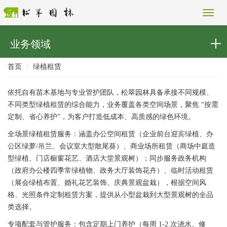
业务领域
首页
绿植租赁
依托自有苗木基地与专业管护团队，松翠园林具备承接不同规模、
不同类型绿植租赁的综合能力，业务覆盖各类空间场景，聚焦 “按需
定制、省心养护”，为客户打造低成本、高质感的绿色环境。
全场景绿植租赁服务：涵盖办公空间租赁（企业前台迎宾绿植、办
公区绿萝/吊兰、会议室大型散尾葵）、商业场所租赁（商场中庭造
型绿植、门店橱窗花艺、酒店大堂景观树）；同步服务政务机构
（政府办公楼四季常绿植物、政务大厅装饰花卉）、临时活动租赁
（展会绿植布置、婚礼花艺装饰、庆典景观盆栽），根据空间风
格、光照条件定制租赁方案，提供从小型盆栽到大型景观树的全品
类选择。
专项配套与管护服务：包含定期上门养护（每周 1-2 次浇水、修